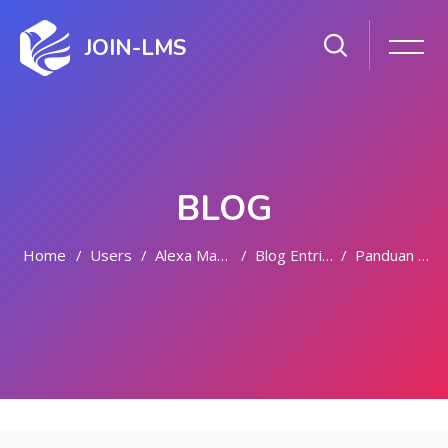
JOIN-LMS
BLOG
Home
Users
Alexa Martin
Blog Entries
Panduan Top Up Game Tanpa Ribet Untuk Pemain Pemula
Skip to main content
Skip [Cocoon] Featured Blog Posts Slider