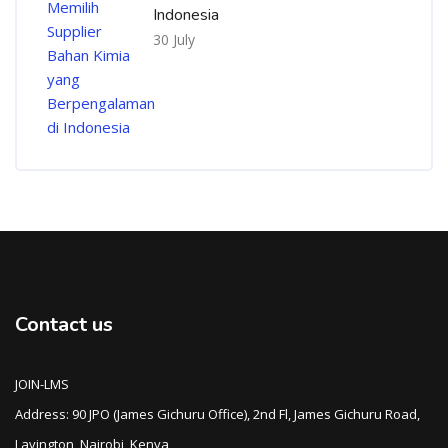
Indonesia
30 July
Contact us
JOIN-LMS
Address: 90 JPO (James Gichuru Office), 2nd Fl, James Gichuru Road,
Lavington, Nairobi, Kenya