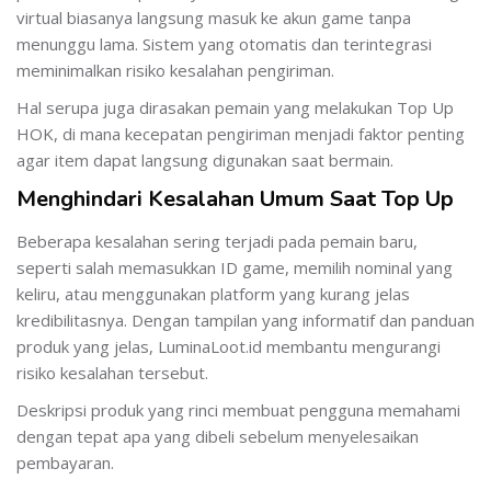
virtual biasanya langsung masuk ke akun game tanpa
menunggu lama. Sistem yang otomatis dan terintegrasi
meminimalkan risiko kesalahan pengiriman.
Hal serupa juga dirasakan pemain yang melakukan Top Up
HOK, di mana kecepatan pengiriman menjadi faktor penting
agar item dapat langsung digunakan saat bermain.
Menghindari Kesalahan Umum Saat Top Up
Beberapa kesalahan sering terjadi pada pemain baru,
seperti salah memasukkan ID game, memilih nominal yang
keliru, atau menggunakan platform yang kurang jelas
kredibilitasnya. Dengan tampilan yang informatif dan panduan
produk yang jelas, LuminaLoot.id membantu mengurangi
risiko kesalahan tersebut.
Deskripsi produk yang rinci membuat pengguna memahami
dengan tepat apa yang dibeli sebelum menyelesaikan
pembayaran.