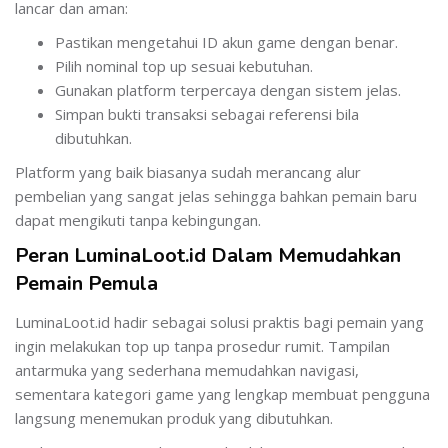
lancar dan aman:
Pastikan mengetahui ID akun game dengan benar.
Pilih nominal top up sesuai kebutuhan.
Gunakan platform terpercaya dengan sistem jelas.
Simpan bukti transaksi sebagai referensi bila
dibutuhkan.
Platform yang baik biasanya sudah merancang alur
pembelian yang sangat jelas sehingga bahkan pemain baru
dapat mengikuti tanpa kebingungan.
Peran LuminaLoot.id Dalam Memudahkan
Pemain Pemula
LuminaLoot.id hadir sebagai solusi praktis bagi pemain yang
ingin melakukan top up tanpa prosedur rumit. Tampilan
antarmuka yang sederhana memudahkan navigasi,
sementara kategori game yang lengkap membuat pengguna
langsung menemukan produk yang dibutuhkan.