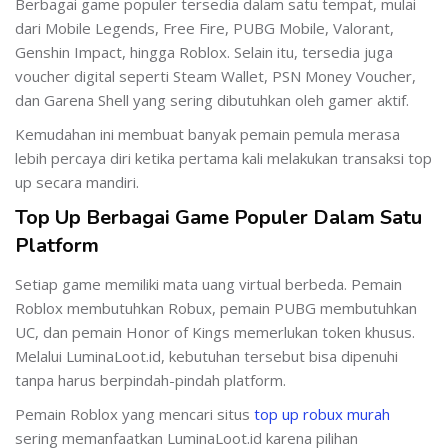
Berbagai game populer tersedia dalam satu tempat, mulai
dari Mobile Legends, Free Fire, PUBG Mobile, Valorant,
Genshin Impact, hingga Roblox. Selain itu, tersedia juga
voucher digital seperti Steam Wallet, PSN Money Voucher,
dan Garena Shell yang sering dibutuhkan oleh gamer aktif.
Kemudahan ini membuat banyak pemain pemula merasa
lebih percaya diri ketika pertama kali melakukan transaksi top
up secara mandiri.
Top Up Berbagai Game Populer Dalam Satu
Platform
Setiap game memiliki mata uang virtual berbeda. Pemain
Roblox membutuhkan Robux, pemain PUBG membutuhkan
UC, dan pemain Honor of Kings memerlukan token khusus.
Melalui LuminaLoot.id, kebutuhan tersebut bisa dipenuhi
tanpa harus berpindah-pindah platform.
Pemain Roblox yang mencari situs
top up robux murah
sering memanfaatkan LuminaLoot.id karena pilihan