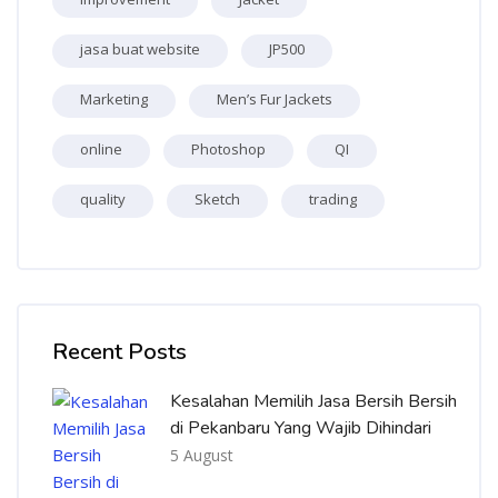
jasa buat website
JP500
Marketing
Men’s Fur Jackets
online
Photoshop
QI
quality
Sketch
trading
Skip [Cocoon] Recent blog posts list
Recent Posts
Kesalahan Memilih Jasa Bersih Bersih
di Pekanbaru Yang Wajib Dihindari
5 August