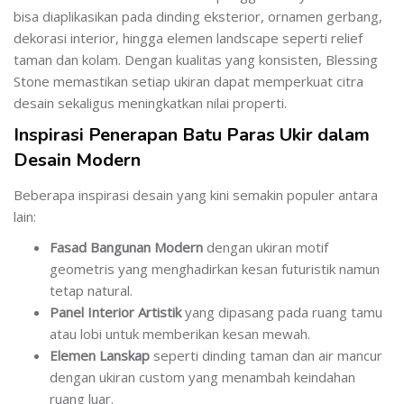
bisa diaplikasikan pada dinding eksterior, ornamen gerbang,
dekorasi interior, hingga elemen landscape seperti relief
taman dan kolam. Dengan kualitas yang konsisten, Blessing
Stone memastikan setiap ukiran dapat memperkuat citra
desain sekaligus meningkatkan nilai properti.
Inspirasi Penerapan Batu Paras Ukir dalam
Desain Modern
Beberapa inspirasi desain yang kini semakin populer antara
lain:
Fasad Bangunan Modern
dengan ukiran motif
geometris yang menghadirkan kesan futuristik namun
tetap natural.
Panel Interior Artistik
yang dipasang pada ruang tamu
atau lobi untuk memberikan kesan mewah.
Elemen Lanskap
seperti dinding taman dan air mancur
dengan ukiran custom yang menambah keindahan
ruang luar.