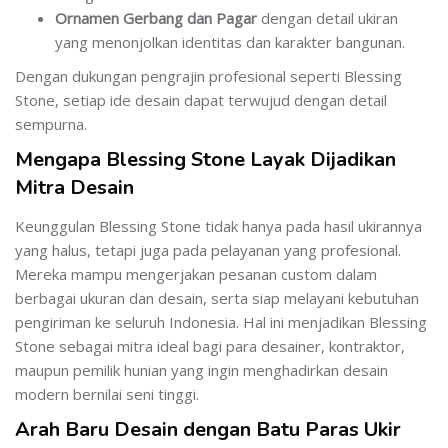
Ornamen Gerbang dan Pagar
dengan detail ukiran
yang menonjolkan identitas dan karakter bangunan.
Dengan dukungan pengrajin profesional seperti Blessing
Stone, setiap ide desain dapat terwujud dengan detail
sempurna.
Mengapa Blessing Stone Layak Dijadikan
Mitra Desain
Keunggulan Blessing Stone tidak hanya pada hasil ukirannya
yang halus, tetapi juga pada pelayanan yang profesional.
Mereka mampu mengerjakan pesanan custom dalam
berbagai ukuran dan desain, serta siap melayani kebutuhan
pengiriman ke seluruh Indonesia. Hal ini menjadikan Blessing
Stone sebagai mitra ideal bagi para desainer, kontraktor,
maupun pemilik hunian yang ingin menghadirkan desain
modern bernilai seni tinggi.
Arah Baru Desain dengan Batu Paras Ukir