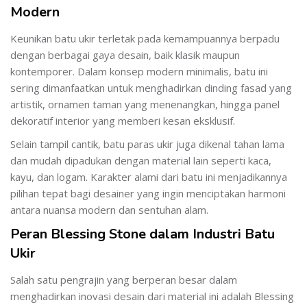
Modern
Keunikan batu ukir terletak pada kemampuannya berpadu
dengan berbagai gaya desain, baik klasik maupun
kontemporer. Dalam konsep modern minimalis, batu ini
sering dimanfaatkan untuk menghadirkan dinding fasad yang
artistik, ornamen taman yang menenangkan, hingga panel
dekoratif interior yang memberi kesan eksklusif.
Selain tampil cantik, batu paras ukir juga dikenal tahan lama
dan mudah dipadukan dengan material lain seperti kaca,
kayu, dan logam. Karakter alami dari batu ini menjadikannya
pilihan tepat bagi desainer yang ingin menciptakan harmoni
antara nuansa modern dan sentuhan alam.
Peran Blessing Stone dalam Industri Batu
Ukir
Salah satu pengrajin yang berperan besar dalam
menghadirkan inovasi desain dari material ini adalah Blessing