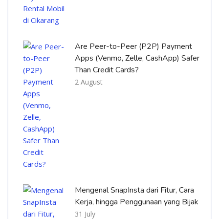
Are Peer-to-Peer (P2P) Payment
Apps (Venmo, Zelle, CashApp) Safer
Than Credit Cards?
2 August
Mengenal SnapInsta dari Fitur, Cara
Kerja, hingga Penggunaan yang Bijak
31 July