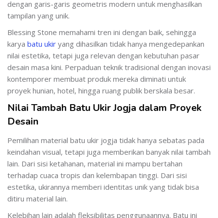
dengan garis-garis geometris modern untuk menghasilkan
tampilan yang unik.
Blessing Stone memahami tren ini dengan baik, sehingga
karya
batu ukir
yang dihasilkan tidak hanya mengedepankan
nilai estetika, tetapi juga relevan dengan kebutuhan pasar
desain masa kini. Perpaduan teknik tradisional dengan inovasi
kontemporer membuat produk mereka diminati untuk
proyek hunian, hotel, hingga ruang publik berskala besar.
Nilai Tambah Batu Ukir Jogja dalam Proyek
Desain
Pemilihan material batu ukir jogja tidak hanya sebatas pada
keindahan visual, tetapi juga memberikan banyak nilai tambah
lain. Dari sisi ketahanan, material ini mampu bertahan
terhadap cuaca tropis dan kelembapan tinggi. Dari sisi
estetika, ukirannya memberi identitas unik yang tidak bisa
ditiru material lain.
Kelebihan lain adalah fleksibilitas penggunaannya. Batu ini